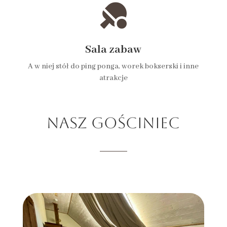

Sala zabaw
A w niej stół do ping ponga, worek bokserski i inne
atrakcje
NASZ GOŚCINIEC