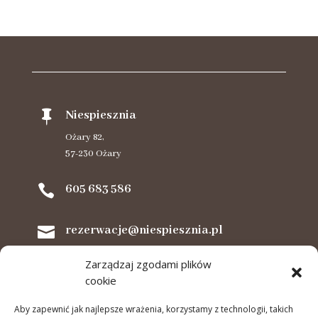

Niespiesznia
Ożary 82,
57-230 Ożary

605 683 586

rezerwacje@niespiesznia.pl
Zarządzaj zgodami plików
Musisz wiedzieć że...

cookie
Aby zapewnić jak najlepsze wrażenia, korzystamy z technologii, takich

Regulamin